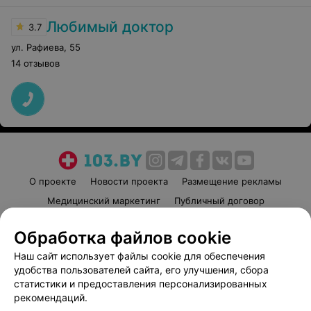
Любимый доктор
3.7
ул. Рафиева
,
55
14 отзывов
О проекте
Новости проекта
Размещение рекламы
Медицинский маркетинг
Публичный договор
Пользовательское соглашение
Способы оплаты
Обработка файлов cookie
Вакансии
Партнеры
Наш сайт использует файлы cookie для обеспечения
Написать руководителю 103.by
удобства пользователей сайта, его улучшения, сбора
Написать в поддержку
статистики и предоставления персонализированных
рекомендаций.
Персональные настройки cookie