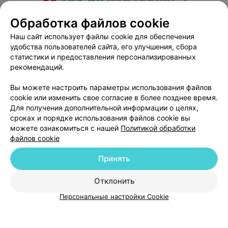
О проекте
Новости проекта
Размещение рекламы
Обработка файлов cookie
Медицинский маркетинг
Публичный договор
Наш сайт использует файлы cookie для обеспечения
удобства пользователей сайта, его улучшения, сбора
Пользовательское соглашение
Способы оплаты
статистики и предоставления персонализированных
Вакансии
Партнеры
рекомендаций.
Написать руководителю 103.by
Вы можете настроить параметры использования файлов
Написать в поддержку
cookie или изменить свое согласие в более позднее время.
Персональные настройки cookie
Для получения дополнительной информации о целях,
сроках и порядке использования файлов cookie вы
Обработка персональных данных
можете ознакомиться с нашей
Политикой обработки
файлов cookie
Принять
Отклонить
ВЫ ВЛАДЕЛЕЦ?
© 2026 ООО «Артокс Лаб», УНП 191700409
| 220012, Республика Беларусь,
Персональные настройки Cookie
г. Минск, улица Толбухина, 2, пом. 16 | help@103.by
Служба поддержки
+375 291212755