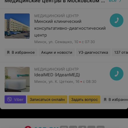
Медицинские центры в Московском районе в Минске
Все
МЕДИЦИНСКИЙ ЦЕНТР
Минский клинический
консультативно-диагностический
центр
Минск, ул. Семашко, 10
с 07:30
В избранное
Акции и новости
УЗ-диагностика
137 от
МЕДИЦИНСКИЙ ЦЕНТР
IdealMED (ИдеалМЕД)
Минск, ул. К. Цеткин, 16
с 08:30
Viber
Записаться онлайн
Задать вопрос
В избранн